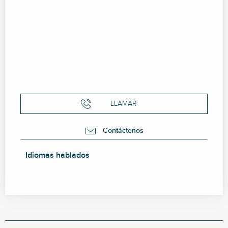
LLAMAR
Contáctenos
Idiomas hablados
Idiomas hablados