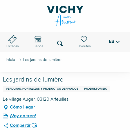
Aller
au
PASO DE VICHY
contenu
principal
ES
Voir les favoris
Buscar
Entradas
Tienda
Inicio
Les jardins de lumière
Les jardins de lumière
VERDURAS, HORTALIZAS Y PRODUCTOS DERIVADOS
PRODUKTOR BIO
Le village Auger, 03120 Arfeuilles
Cómo llegar
¡Voy en tren!
Ajouter aux favoris
Compartir