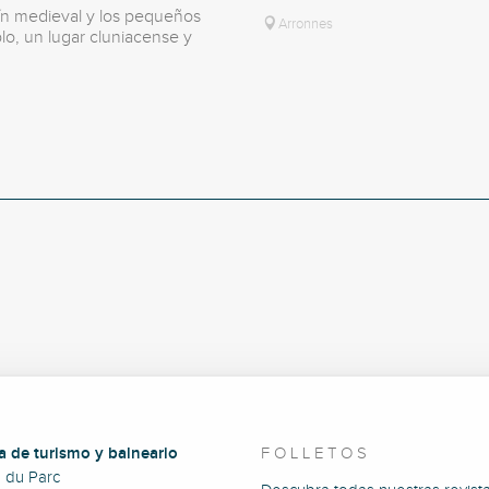
rdín medieval y los pequeños
Arronnes
lo, un lugar cluniacense y
a de turismo y balneario
FOLLETOS
e du Parc