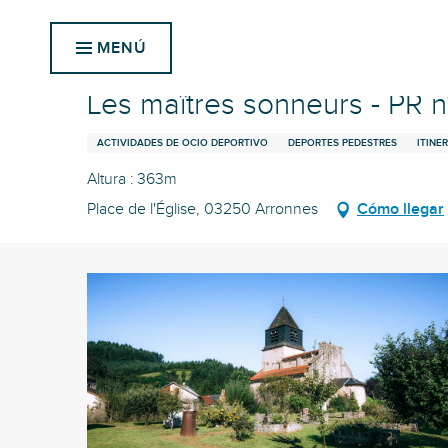
Aller
Inicio
Les maîtres sonneurs - PR n° 17
au
MENÚ
contenu
principal
Les maîtres sonneurs - PR n
ACTIVIDADES DE OCIO DEPORTIVO
DEPORTES PEDESTRES
ITINE
Altura : 363m
Place de l'Église, 03250 Arronnes
Cómo llegar