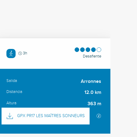
3h
Desafiente
Salida
Arronnes
Información práctica
Distancia
12.0 km
Altura
363 m
Documentación
Los archivos GPX
GPX PR17 LES MAÎTRES SONNEURS