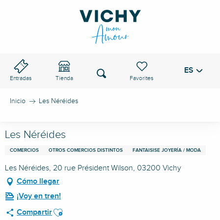
Aller
au
PASO DE VICHY
contenu
principal
ES
Voir les favoris
Buscar
Entradas
Tienda
Inicio
Les Néréides
Les Néréides
COMERCIOS
OTROS COMERCIOS DISTINTOS
FANTAISISE JOYERÍA / MODA
Les Néréides, 20 rue Président Wilson, 03200 Vichy
Cómo llegar
¡Voy en tren!
Ajouter aux favoris
Compartir