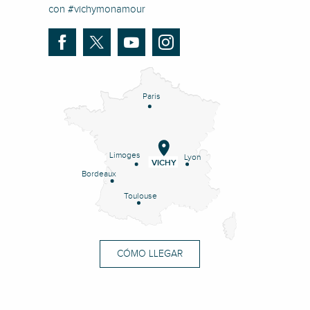
con #vichymonamour
Paris
Limoges
Lyon
VICHY
Bordeaux
Toulouse
CÓMO LLEGAR