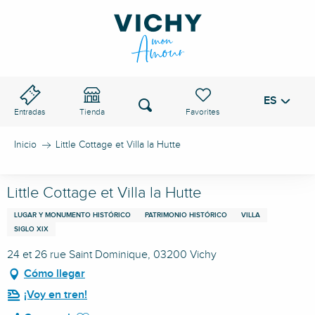
Aller
au
PASO DE VICHY
contenu
principal
ES
Voir les favoris
Buscar
Entradas
Tienda
Inicio
Little Cottage et Villa la Hutte
Little Cottage et Villa la Hutte
LUGAR Y MONUMENTO HISTÓRICO
PATRIMONIO HISTÓRICO
VILLA
SIGLO XIX
24 et 26 rue Saint Dominique, 03200 Vichy
Cómo llegar
¡Voy en tren!
Ajouter aux favoris