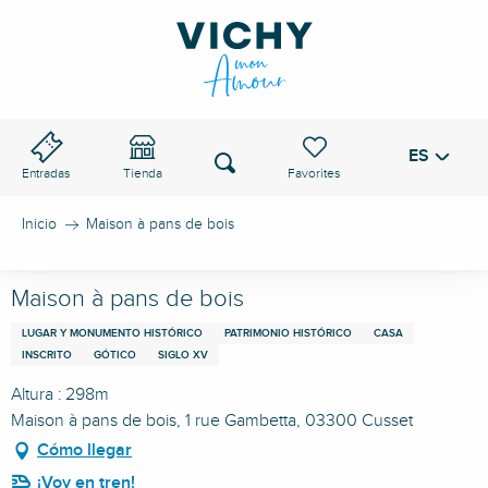
Aller
au
PASO DE VICHY
contenu
principal
ES
Voir les favoris
Buscar
Entradas
Tienda
Inicio
Maison à pans de bois
Maison à pans de bois
LUGAR Y MONUMENTO HISTÓRICO
PATRIMONIO HISTÓRICO
CASA
INSCRITO
GÓTICO
SIGLO XV
Altura : 298m
Maison à pans de bois, 1 rue Gambetta, 03300 Cusset
Cómo llegar
¡Voy en tren!