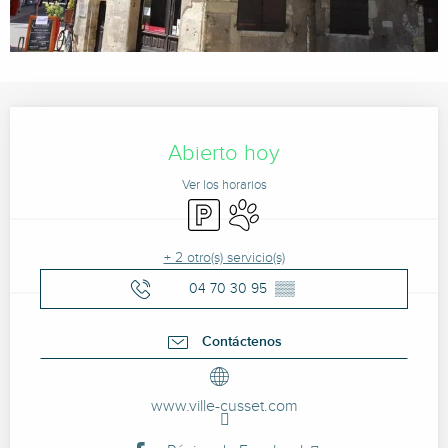
Horarios y datos de contacto
Abierto hoy
Ver los horarios
Aparcamiento
Se aceptan animales
+ 2 otro(s) servicio(s)
04 70 30 95
▒▒
Contáctenos
www.ville-cusset.com