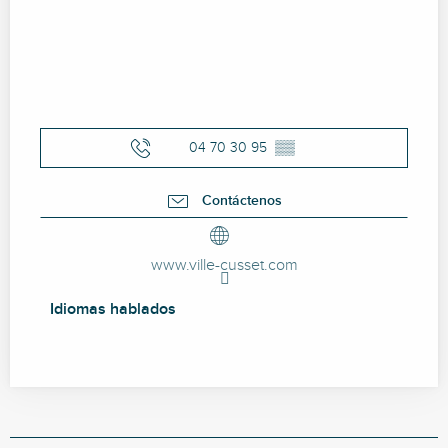
04 70 30 95
▒▒
Contáctenos
www.ville-cusset.com
Idiomas hablados
Idiomas hablados