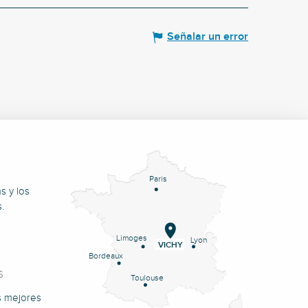
Señalar un error
Paris
s y los
.
Limoges
Lyon
VICHY
Bordeaux
S
Toulouse
s mejores