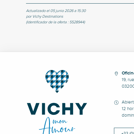
Actualizado el 05 junio 2026 a 15:30
por Vichy Destinations
(Identificador de la oferta :
5528944
)
Oficin
19, ru
0320
Abier
12 hor
domin
+33 (0