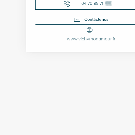
04 70 98 71
▒▒
Contáctenos
www.vichymonamour.fr