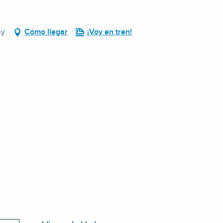
hy
Cómo llegar
¡Voy en tren!