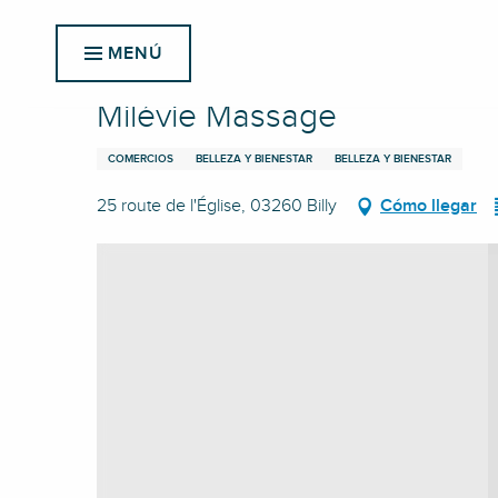
Aller
Inicio
Milévie Massage
au
MENÚ
contenu
principal
Milévie Massage
COMERCIOS
BELLEZA Y BIENESTAR
BELLEZA Y BIENESTAR
25 route de l'Église, 03260 Billy
Cómo llegar