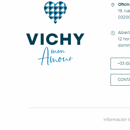
Oficin
19, ru
0320
Abier
12 hor
domin
+33 (0
CONT
Información l