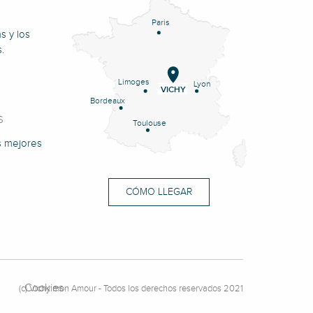
Paris
s y los
.
Limoges
Lyon
VICHY
Bordeaux
S
Toulouse
s mejores
CÓMO LLEGAR
Cookies
(c) Vichy mon Amour - Todos los derechos reservados 2021