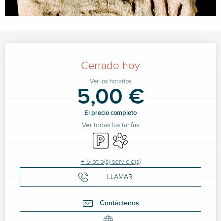
Horarios y datos de contacto
Cerrado hoy
Ver los horarios
5,00 €
El precio completo
Ver todas las tarifas
Aparcamiento
Se aceptan animales
+ 5 otro(s) servicio(s)
LLAMAR
Contáctenos