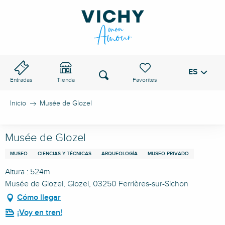
Aller
au
PASO DE VICHY
contenu
principal
ES
Voir les favoris
Buscar
Entradas
Tienda
Inicio
Musée de Glozel
Musée de Glozel
MUSEO
CIENCIAS Y TÉCNICAS
ARQUEOLOGÍA
MUSEO PRIVADO
Altura : 524m
Musée de Glozel, Glozel, 03250 Ferrières-sur-Sichon
Cómo llegar
¡Voy en tren!