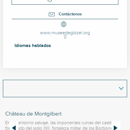
Contáctenos
www.museedeglozel.org
Idiomas hablados
Idiomas hablados
Château de Montgilbert
Gr
En un entorno salvaje, las imponentes ruinas del castillo
fortificado del siglo XIII, fortaleza militar de los Borbones,