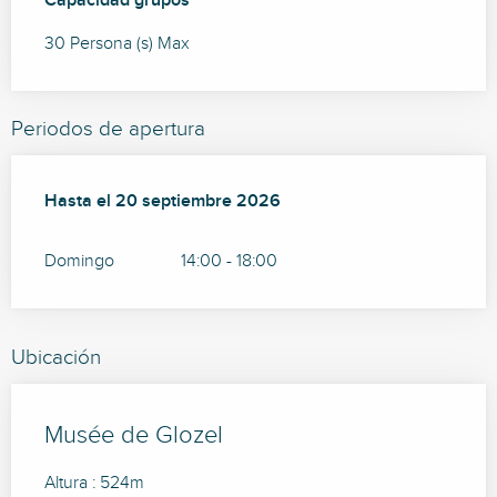
Capacidad grupos
Capacidad grupos
30 Persona (s) Max
Periodos de apertura
Del
Hasta el
21 junio 2026
20 septiembre 2026
al
20 septiembre 2026
Domingo
14:00 - 18:00
Ubicación
Musée de Glozel
Altura : 524m