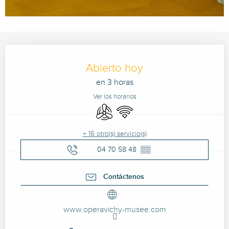
Horarios y datos de contacto
Abierto hoy
en 3 horas
Ver los horarios
Aire Acondicionado
Wifi
+ 16 otro(s) servicio(s)
04 70 58 48
▒▒
Contáctenos
www.operavichy-musee.com