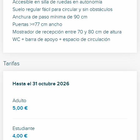
Accesible en silla de ruedas en autonomía
Suelo regular fácil para circular y sin obstáculos
Anchura de paso mínima de 90 cm
Puertas >=77 cm ancho
Mostrador de recepción entre 70 y 80 cm de altura
WC + barra de apoyo + espacio de circulación
Tarifas
Desde
Hasta el
2 mayo 2026
31 octubre 2026
hasta
31 octubre 2026
Adulto
5,00 €
Estudiante
4,00 €