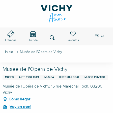
Aller
au
PASO DE VICHY
contenu
principal
ES
Voir les favoris
Buscar
Entradas
Tienda
Inicio
Musée de l'Opéra de Vichy
Musée de l'Opéra de Vichy
MUSEO
ARTE Y CULTURA
MÚSICA
HISTORIA LOCAL
MUSEO PRIVADO
Musée de l'Opéra de Vichy, 16 rue Maréchal Foch, 03200
Vichy
Cómo llegar
¡Voy en tren!