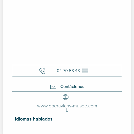
04 70 58 48
▒▒
Contáctenos
www.operavichy-musee.com
Idiomas hablados
Idiomas hablados