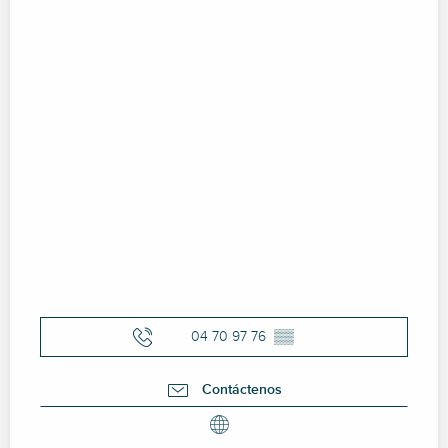
04 70 97 76
▒▒
Contáctenos