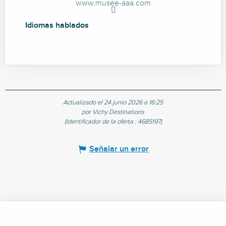
www.musee-aaa.com
Idiomas hablados
Idiomas hablados
Actualizado el 24 junio 2026 a 16:25
por Vichy Destinations
(Identificador de la oferta :
4685197
)
Señalar un error