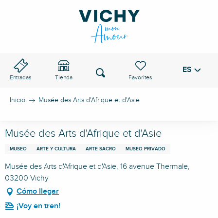
Aller
au
PASO DE VICHY
contenu
principal
ES
Voir les favoris
Buscar
Entradas
Tienda
Inicio
Musée des Arts d'Afrique et d'Asie
Musée des Arts d'Afrique et d'Asie
MUSEO
ARTE Y CULTURA
ARTE SACRO
MUSEO PRIVADO
Musée des Arts d'Afrique et d'Asie, 16 avenue Thermale,
03200 Vichy
Cómo llegar
¡Voy en tren!