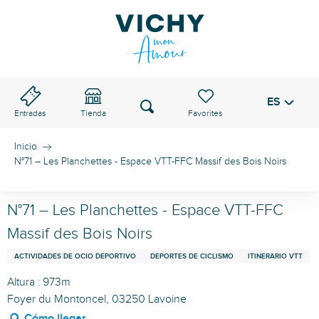
Aller
au
PASO DE VICHY
contenu
principal
ES
Voir les favoris
Buscar
Entradas
Tienda
Inicio
N°71 – Les Planchettes - Espace VTT-FFC Massif des Bois Noirs
N°71 – Les Planchettes - Espace VTT-FFC
Massif des Bois Noirs
ACTIVIDADES DE OCIO DEPORTIVO
DEPORTES DE CICLISMO
ITINERARIO VTT
Altura : 973m
Foyer du Montoncel, 03250 Lavoine
Cómo llegar