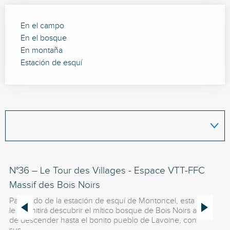
En el campo
En el bosque
En montaña
Estación de esquí
N°36 – Le Tour des Villages - Espace VTT-FFC
N°
Massif des Bois Noirs
de
Partiendo de la estación de esquí de Montoncel, esta ruta
Co
le permitirá descubrir el mítico bosque de Bois Noirs antes
he
de descender hasta el bonito pueblo de Lavoine, con
mí