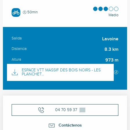
50min
Medio
Salida
Lavoine
Información práctica
Distancia
8.3 km
Altura
973 m
Documentación
ESPACE VTT MASSIF DES BOIS NOIRS - LES
Los ar
PLANCHET...
Horarios y datos de contacto
04 70 59 37
▒▒
Contáctenos