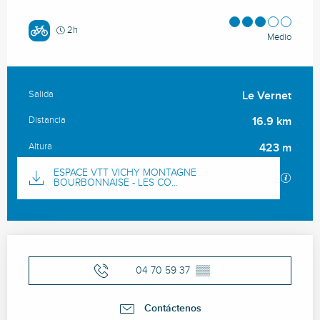
2h
Medio
Salida
Le Vernet
Información práctica
Distancia
16.9 km
Altura
423 m
Documentación
ESPACE VTT VICHY MONTAGNE
Los ar
BOURBONNAISE - LES CO...
Horarios y datos de contacto
04 70 59 37
▒▒
Contáctenos