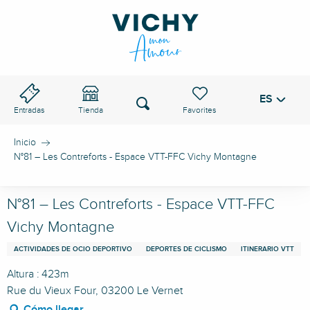
Aller
au
PASO DE VICHY
contenu
principal
ES
Voir les favoris
Buscar
Entradas
Tienda
Inicio
N°81 – Les Contreforts - Espace VTT-FFC Vichy Montagne
N°81 – Les Contreforts - Espace VTT-FFC
Vichy Montagne
ACTIVIDADES DE OCIO DEPORTIVO
DEPORTES DE CICLISMO
ITINERARIO VTT
Altura : 423m
Rue du Vieux Four, 03200 Le Vernet
Cómo llegar