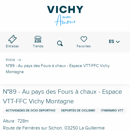
Aller
au
PASO DE VICHY
contenu
principal
ES
Voir les favoris
Buscar
Entradas
Tienda
Inicio
N°89 - Au pays des Fours à chaux - Espace VTT-FFC Vichy
Montagne
N°89 - Au pays des Fours à chaux - Espace
VTT-FFC Vichy Montagne
ACTIVIDADES DE OCIO DEPORTIVO
DEPORTES DE CICLISMO
ITINERARIO VTT
Altura : 728m
Route de Ferrières sur Sichon, 03250 La Guillermie