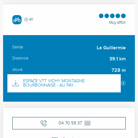
4h
Muy difícil
Salida
La Guillermie
Información práctica
Distancia
39.1 km
Altura
728 m
Documentación
ESPACE VTT VICHY MONTAGNE
Los ar
BOURBONNAISE - AU PAY...
Horarios y datos de contacto
04 70 59 37
▒▒