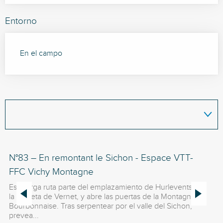
Entorno
En el campo
N°83 – En remontant le Sichon - Espace VTT-
N°
FFC Vichy Montagne
M
Esta larga ruta parte del emplazamiento de Hurlevents, en
Sa
la meseta de Vernet, y abre las puertas de la Montagne
fo
Bourbonnaise. Tras serpentear por el valle del Sichon,
prevea...