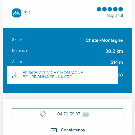
4h
Muy difícil
Salida
Châtel-Montagne
Información práctica
Distancia
38.2 km
Altura
514 m
Documentación
ESPACE VTT VICHY MONTAGNE
Los ar
BOURBONNAISE - LA CRO...
Horarios y datos de contacto
04 70 59 37
▒▒
Contáctenos