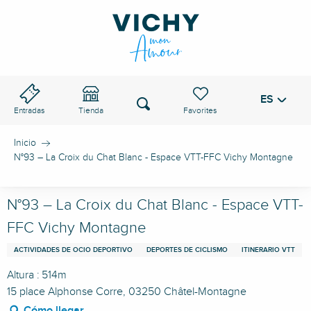
Aller
au
PASO DE VICHY
contenu
principal
ES
Voir les favoris
Buscar
Entradas
Tienda
Inicio
N°93 – La Croix du Chat Blanc - Espace VTT-FFC Vichy Montagne
N°93 – La Croix du Chat Blanc - Espace VTT-
FFC Vichy Montagne
ACTIVIDADES DE OCIO DEPORTIVO
DEPORTES DE CICLISMO
ITINERARIO VTT
Altura : 514m
15 place Alphonse Corre, 03250 Châtel-Montagne
Cómo llegar