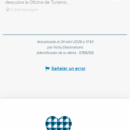
descubra la Oficina de Turismo...
ac
Châtel-Montagne
Actualizado el 24 abril 2026 a 17:43
por Vichy Destinations
(Identificador de la oferta :
5789255
)
Señalar un error