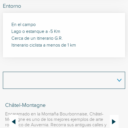
Entorno
En el campo
Lago o estanque a -5 Km
Cerca de un itinerario G.R.
Itinerario ciclista a menos de 1 km
Châtel-Montagne
Lo
Encaramado en la Montaña Bourbonnaise, Châtel-
¡V
Montagne es uno de los mejores ejemplos de arte
Ch
románico de Auvernia. Recorra sus antiguas calles y
se