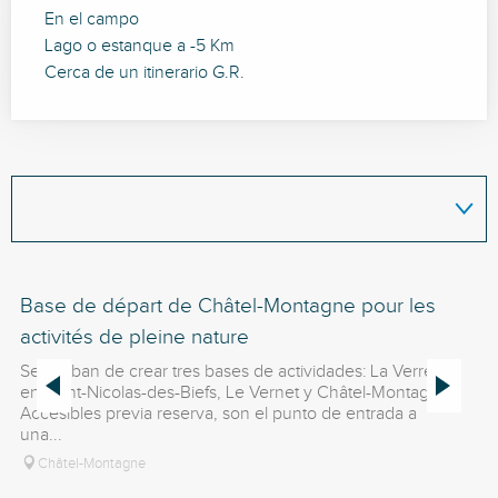
En el campo
Lago o estanque a -5 Km
Cerca de un itinerario G.R.
Base de départ de Châtel-Montagne pour les
Lo
activités de pleine nature
¡V
Ch
Se acaban de crear tres bases de actividades: La Verrerie
se
en Saint-Nicolas-des-Biefs, Le Vernet y Châtel-Montagne.
ac
Accesibles previa reserva, son el punto de entrada a
una...
Châtel-Montagne