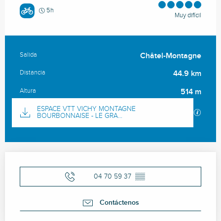
5h
Muy difícil
Salida
Châtel-Montagne
Información práctica
Distancia
44.9 km
Altura
514 m
Documentación
ESPACE VTT VICHY MONTAGNE
Los ar
BOURBONNAISE - LE GRA...
Horarios y datos de contacto
04 70 59 37
▒▒
Contáctenos