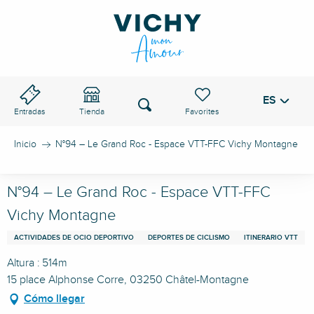
Aller
au
PASO DE VICHY
contenu
principal
ES
Voir les favoris
Buscar
Entradas
Tienda
Inicio
N°94 – Le Grand Roc - Espace VTT-FFC Vichy Montagne
N°94 – Le Grand Roc - Espace VTT-FFC
Vichy Montagne
ACTIVIDADES DE OCIO DEPORTIVO
DEPORTES DE CICLISMO
ITINERARIO VTT
Altura : 514m
15 place Alphonse Corre, 03250 Châtel-Montagne
Cómo llegar