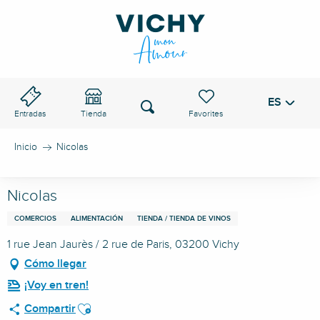
Aller
au
PASO DE VICHY
contenu
principal
ES
Voir les favoris
Buscar
Entradas
Tienda
Inicio
Nicolas
Nicolas
COMERCIOS
ALIMENTACIÓN
TIENDA / TIENDA DE VINOS
1 rue Jean Jaurès / 2 rue de Paris, 03200 Vichy
Cómo llegar
¡Voy en tren!
Ajouter aux favoris
Compartir