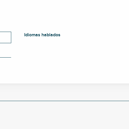
Idiomas hablados
Idiomas hablados