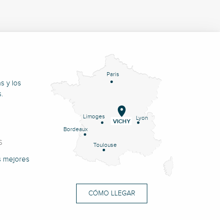
Paris
s y los
.
Limoges
Lyon
VICHY
Bordeaux
S
Toulouse
s mejores
CÓMO LLEGAR