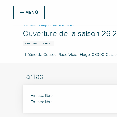
Aller
Inicio
Ouverture de la saison 26.27 • Théâtre de Cusset
au
MENÚ
contenu
principal
Viernes 11 septiembre a 19:00
Ouverture de la saison 26.
CULTURAL
CIRCO
Théâtre de Cusset, Place Victor-Hugo, 03300 Cusse
Tarifas
Entrada libre.
Entrada libre.