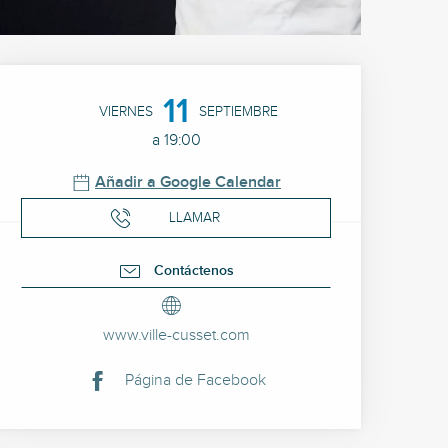
Horarios y datos de cont
11
VIERNES
SEPTIEMBRE
a 19:00
Añadir a Google Calendar
LLAMAR
Contáctenos
www.ville-cusset.com
Página de Facebook