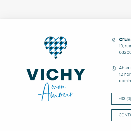
Oficin
19, ru
0320
Abier
12 hor
domin
+33 (0
CONT