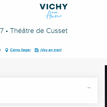
27 • Théâtre de Cusset
t
Cómo llegar
¡Voy en tren!
—