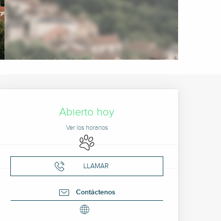
Horarios y datos de cont
Abierto hoy
Ver los horarios
Se aceptan animales
LLAMAR
Contáctenos