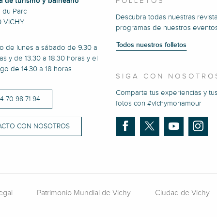
a de turismo y balneario
FOLLETOS
e du Parc
Descubra todas nuestras revista
0 VICHY
programas de nuestros eventos
Todos nuestros folletos
to de lunes a sábado de 9.30 a
as y de 13.30 a 18.30 horas y el
go de 14.30 a 18 horas
SIGA CON NOSOTRO
Comparte tus experiencias y tu
)4 70 98 71 94
fotos con #vichymonamour
ACTO CON NOSOTROS
egal
Patrimonio Mundial de Vichy
Ciudad de Vichy