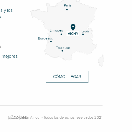
Paris
s y los
.
Limoges
Lyon
VICHY
Bordeaux
S
Toulouse
s mejores
CÓMO LLEGAR
Cookies
(c) Vichy mon Amour - Todos los derechos reservados 2021