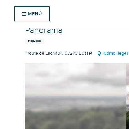
Aller
Inicio
Panorama
au
MENÚ
contenu
principal
Panorama
MIRADOR
1 route de Lachaux, 03270 Busset
Cómo llegar