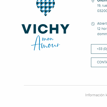
Oficin
19, ru
0320
Abier
12 hor
domin
+33 (0
CONT
Información l