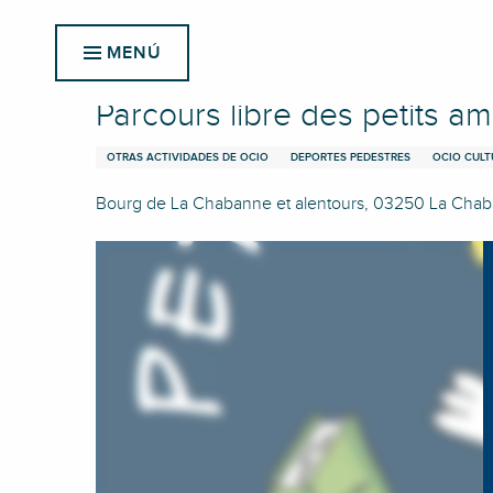
Aller
Inicio
Parcours libre des petits ambassadeurs du patrim
au
MENÚ
contenu
principal
Parcours libre des petits 
OTRAS ACTIVIDADES DE OCIO
DEPORTES PEDESTRES
OCIO CULT
Bourg de La Chabanne et alentours, 03250 La Cha