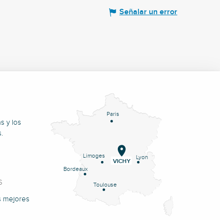
Señalar un error
Paris
s y los
.
Limoges
Lyon
VICHY
Bordeaux
S
Toulouse
s mejores