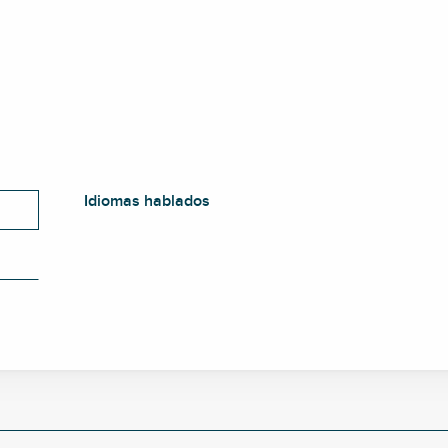
Idiomas hablados
Idiomas hablados