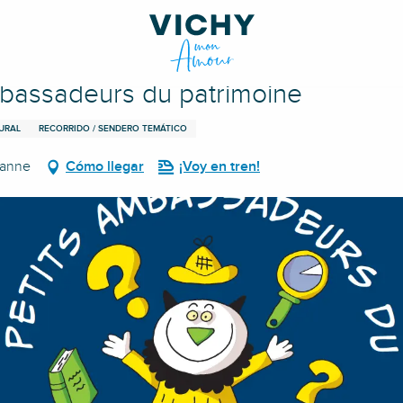
oine
ambassadeurs du patrimoine
URAL
RECORRIDO / SENDERO TEMÁTICO
banne
Cómo llegar
¡Voy en tren!