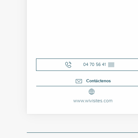
04 70 56 41
▒▒
Contáctenos
www.wivisites.com