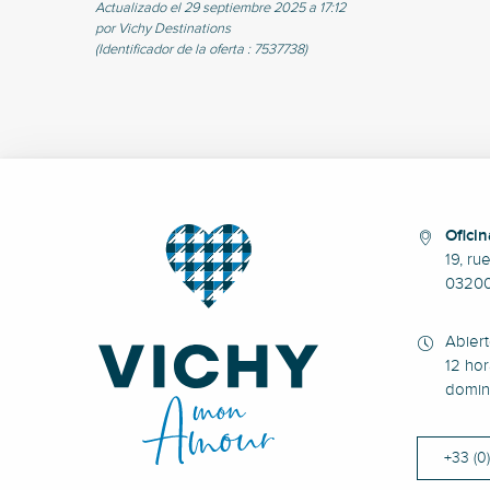
Actualizado el 29 septiembre 2025 a 17:12
por Vichy Destinations
(Identificador de la oferta :
7537738
)
Oficin
19, ru
0320
Abier
12 hor
domin
+33 (0