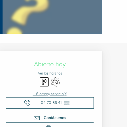
Horarios y datos de cont
Abierto hoy
Ver los horarios
Aparcamiento
Se aceptan animales
+ 6 otro(s) servicio(s)
04 70 56 41
▒▒
Contáctenos