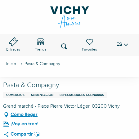
Aller
au
PASO DE VICHY
contenu
principal
ES
Voir les favoris
Buscar
Entradas
Tienda
Inicio
Pasta & Compagny
Pasta & Compagny
COMERCIOS
ALIMENTACIÓN
ESPECIALIDADES CULINARIAS
Grand marché - Place Pierre Victor Léger, 03200 Vichy
Cómo llegar
¡Voy en tren!
Ajouter aux favoris
Compartir