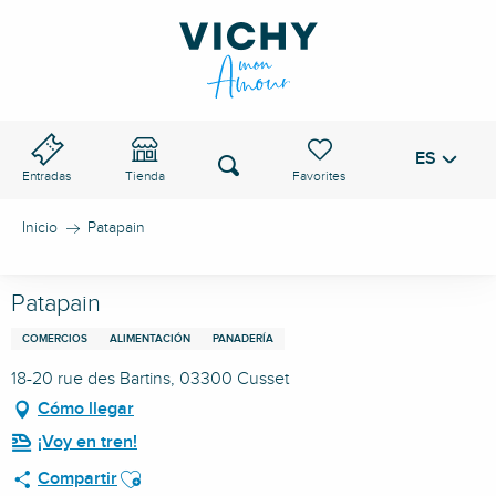
Aller
au
PASO DE VICHY
contenu
principal
ES
Voir les favoris
Buscar
Entradas
Tienda
Inicio
Patapain
Patapain
COMERCIOS
ALIMENTACIÓN
PANADERÍA
18-20 rue des Bartins, 03300 Cusset
Cómo llegar
¡Voy en tren!
Ajouter aux favoris
Compartir