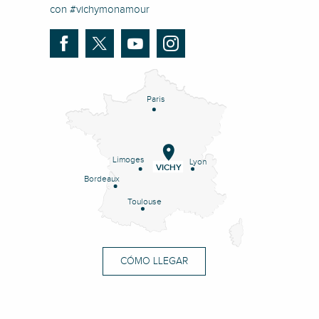
con #vichymonamour
Paris
Limoges
Lyon
VICHY
Bordeaux
Toulouse
CÓMO LLEGAR