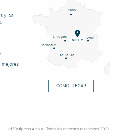
Paris
s y los
.
Limoges
Lyon
VICHY
Bordeaux
S
Toulouse
s mejores
CÓMO LLEGAR
Cookies
(c) Vichy mon Amour - Todos los derechos reservados 2021