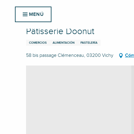
Aller
Inicio
Pâtisserie Doonut
au
MENÚ
contenu
principal
Pâtisserie Doonut
COMERCIOS
ALIMENTACIÓN
PASTELERÍA
58 bis passage Clémenceau, 03200 Vichy
Cóm