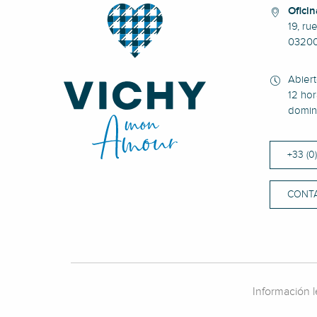
Oficin
19, ru
0320
Abier
12 hor
domin
+33 (0
CONT
Información l