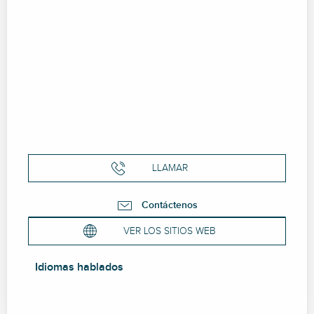
LLAMAR
Contáctenos
VER LOS SITIOS WEB
Idiomas hablados
Idiomas hablados