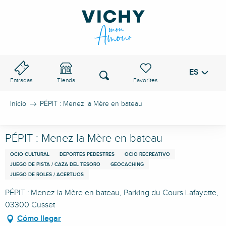
Aller
au
PASO DE VICHY
contenu
principal
ES
Voir les favoris
Buscar
Entradas
Tienda
Inicio
PÉPIT : Menez la Mère en bateau
PÉPIT : Menez la Mère en bateau
OCIO CULTURAL
DEPORTES PEDESTRES
OCIO RECREATIVO
JUEGO DE PISTA / CAZA DEL TESORO
GEOCACHING
JUEGO DE ROLES / ACERTIJOS
PÉPIT : Menez la Mère en bateau, Parking du Cours Lafayette,
03300 Cusset
Cómo llegar