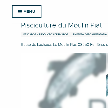
Aller
Inicio
Pisciculture du Moulin Piat
au
MENÚ
contenu
principal
Pisciculture du Moulin Piat
PESCADOS Y PRODUCTOS DERIVADOS
EMPRESA AGROALIMENTARIA
Route de Lachaux, Le Moulin Piat, 03250 Ferrières-