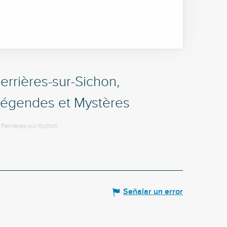
errières-sur-Sichon,
égendes et Mystères
Ferrières-sur-Sichon
Señalar un error