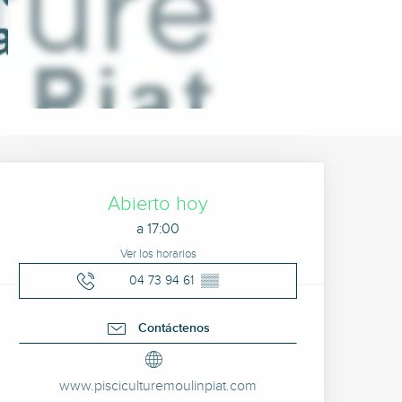
Horarios y datos de cont
Abierto hoy
a 17:00
Ver los horarios
04 73 94 61
▒▒
Contáctenos
www.pisciculturemoulinpiat.com