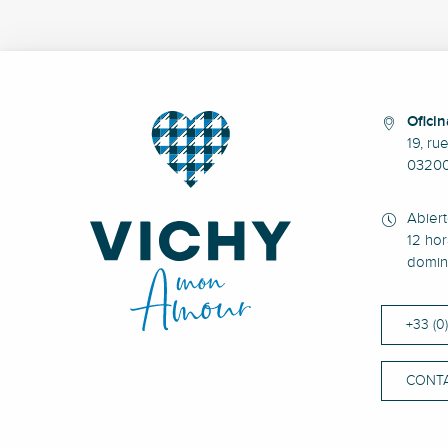
Oficin
19, ru
0320
Abier
12 hor
domin
+33 (0
CONT