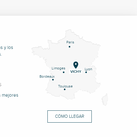
Paris
s y los
.
Limoges
Lyon
VICHY
Bordeaux
S
Toulouse
s mejores
CÓMO LLEGAR