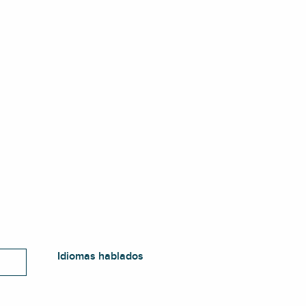
Idiomas hablados
Idiomas hablados