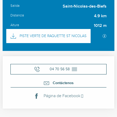
Salida
Saint-Nicolas-des-Biefs
Información práctica
Distancia
4.9 km
Altura
1012 m
Documentación
Los ar
PISTE VERTE DE RAQUETTE ST NICOLAS
Horarios y datos de contacto
04 70 56 58
▒▒
Contáctenos
Página de Facebook