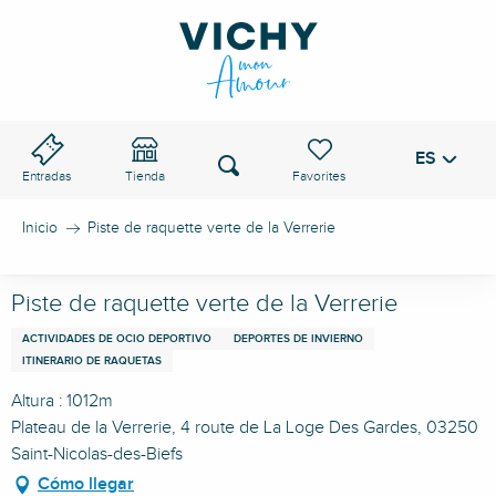
Aller
au
PASO DE VICHY
contenu
principal
ES
Voir les favoris
Buscar
Entradas
Tienda
Inicio
Piste de raquette verte de la Verrerie
Piste de raquette verte de la Verrerie
ACTIVIDADES DE OCIO DEPORTIVO
DEPORTES DE INVIERNO
ITINERARIO DE RAQUETAS
Altura : 1012m
Plateau de la Verrerie, 4 route de La Loge Des Gardes, 03250
Saint-Nicolas-des-Biefs
Cómo llegar