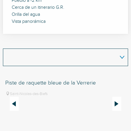
Pueblo a -2 km
Cerca de un itinerario G.R.
Orilla del agua
Vista panorámica
Piste de raquette bleue de la Verrerie
Pi
Se
Saint-Nicolas-des-Biefs