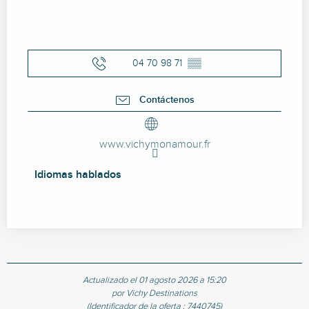
04 70 98 71
▒▒
Contáctenos
www.vichymonamour.fr
Idiomas hablados
Idiomas hablados
Actualizado el 01 agosto 2026 a 15:20
por Vichy Destinations
(Identificador de la oferta :
7440745
)