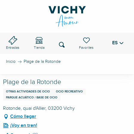
Aller
au
PASO DE VICHY
contenu
principal
ES
Voir les favoris
Buscar
Entradas
Tienda
Inicio
Plage de la Rotonde
Plage de la Rotonde
OTRAS ACTIVIDADES DE OCIO
OCIO RECREATIVO
PARQUE ACUÁTICO / BASE DE OCIO
Rotonde, quai d'Allier, 03200 Vichy
Cómo llegar
¡Voy en tren!
Ajouter aux favoris