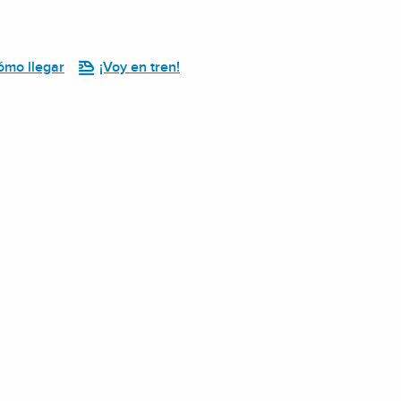
ómo llegar
¡Voy en tren!