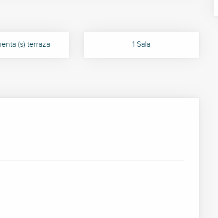
enta (s) terraza
1 Sala