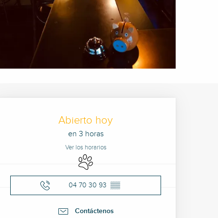
Horarios y datos de cont
Abierto hoy
en 3 horas
Ver los horarios
Se aceptan animales
04 70 30 93
▒▒
Contáctenos