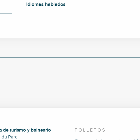
Idiomas hablados
Idiomas hablados
a de turismo y balneario
FOLLETOS
e du Parc