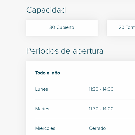
Capacidad
30 Cubierto
20 Torm
Periodos de apertura
Todo el año
Todo el año
Lunes
11:30 - 14:00
Martes
11:30 - 14:00
Miércoles
Cerrado