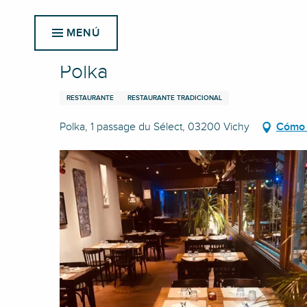
Aller
Inicio
Polka
au
MENÚ
contenu
principal
Polka
RESTAURANTE
RESTAURANTE TRADICIONAL
Polka, 1 passage du Sélect, 03200 Vichy
Cómo 