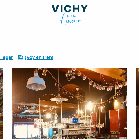
llegar
¡Voy en tren!