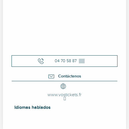
04 70 58 87
▒▒
Contáctenos
www.vostickets.fr
Idiomas hablados
Idiomas hablados