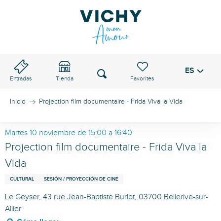
Aller
au
PASO DE VICHY
contenu
principal
ES
Voir les favoris
Buscar
Entradas
Tienda
Inicio
Projection film documentaire - Frida Viva la Vida
Martes 10 noviembre de 15:00 a 16:40
Projection film documentaire - Frida Viva la
Vida
CULTURAL
SESIÓN / PROYECCIÓN DE CINE
Le Geyser, 43 rue Jean-Baptiste Burlot, 03700 Bellerive-sur-
Allier