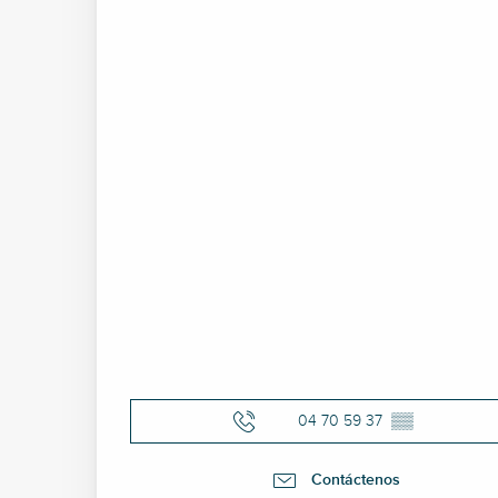
04 70 59 37
▒▒
Contáctenos