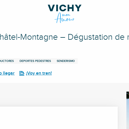
ation de miels chez Gaël Perroy (près de Vichy, Allier)
tel-Montagne – Dégustation de m
ODUCTORES
DEPORTES PEDESTRES
SENDERISMO
 llegar
¡Voy en tren!