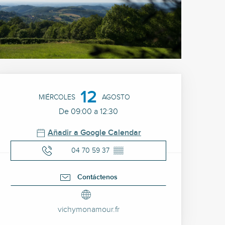
Horarios y datos de cont
12
MIÉRCOLES
AGOSTO
De 09:00 a 12:30
Añadir a Google Calendar
04 70 59 37
▒▒
Contáctenos
vichymonamour.fr