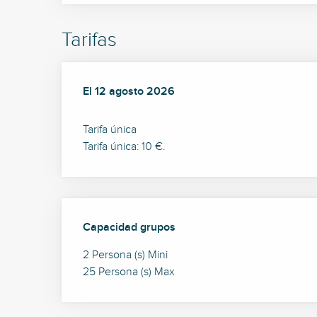
Tarifas
El
El
12 agosto 2026
12 agosto 2026
Tarifa única
Tarifa única: 10 €.
Capacidad grupos
Capacidad grupos
2 Persona (s) Mini
25 Persona (s) Max