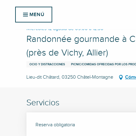
Aller
Inicio
Randonnée gourmande à Châtel-Montagne – Dégust
au
MENÚ
contenu
principal
Miércoles 12 agosto de 09:00 a 12:30
Randonnée gourmande à Châ
(près de Vichy, Allier)
OCIO Y DISTRACCIONES
PICNIC/COMIDAS OFRECIDAS POR LOS PR
Lieu-dit Châtard, 03250 Châtel-Montagne
Cómo
Servicios
Reserva obligatoria