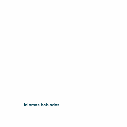
Idiomas hablados
Idiomas hablados