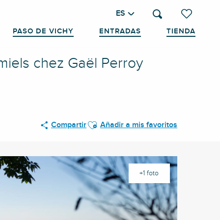
ES
Buscar
Voir les favo
PASO DE VICHY
ENTRADAS
TIENDA
iels chez Gaël Perroy
Ajouter aux favoris
Compartir
Añadir a mis favoritos
+1 foto