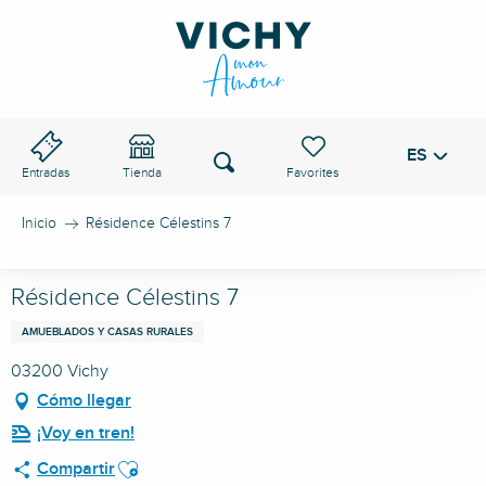
Aller
au
PASO DE VICHY
contenu
principal
ES
Voir les favoris
Buscar
Entradas
Tienda
Inicio
Résidence Célestins 7
Résidence Célestins 7
AMUEBLADOS Y CASAS RURALES
03200 Vichy
Cómo llegar
¡Voy en tren!
Ajouter aux favoris
Compartir