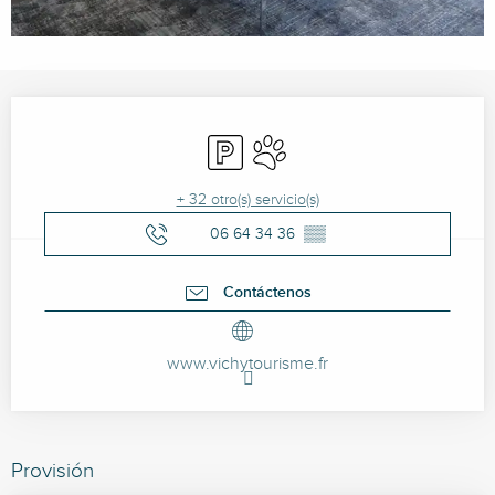
Horarios y datos de contacto
Aparcamiento
Se aceptan animales
+ 32 otro(s) servicio(s)
06 64 34 36
▒▒
Contáctenos
www.vichytourisme.fr
Provisión