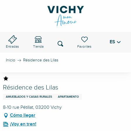
Aller
au
PASO DE VICHY
contenu
principal
ES
Voir les favoris
Buscar
Entradas
Tienda
Inicio
Résidence des Lilas
Résidence des Lilas
AMUEBLADOS Y CASAS RURALES
APARTAMENTO
8-10 rue Pétillat, 03200 Vichy
Cómo llegar
¡Voy en tren!