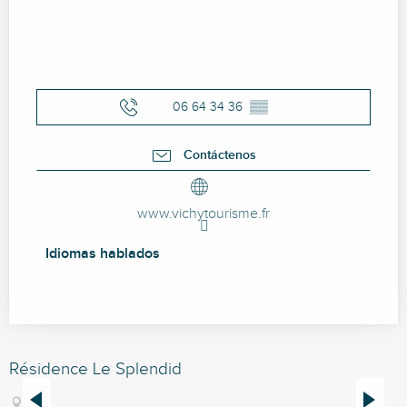
06 64 34 36
▒▒
Contáctenos
www.vichytourisme.fr
Idiomas hablados
Idiomas hablados
Résidence Le Splendid
H
Vichy