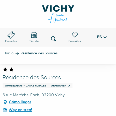
Aller
au
PASO DE VICHY
contenu
principal
ES
Voir les favoris
Buscar
Entradas
Tienda
Inicio
Résidence des Sources
Résidence des Sources
AMUEBLADOS Y CASAS RURALES
APARTAMENTO
6 rue Maréchal Foch, 03200 Vichy
Cómo llegar
¡Voy en tren!