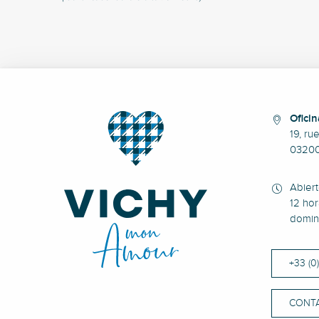
Oficin
19, ru
0320
Abier
12 hor
domin
+33 (0
CONT