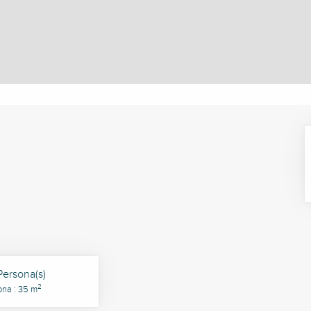
Persona(s)
2
ona : 35 m