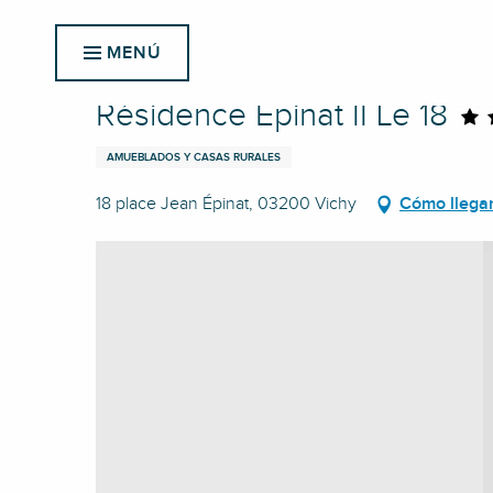
Aller
Inicio
Résidence Épinat II Le 18
au
MENÚ
contenu
principal
Résidence Épinat II Le 18
AMUEBLADOS Y CASAS RURALES
18 place Jean Épinat, 03200 Vichy
Cómo llega