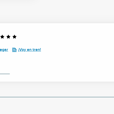
legar
¡Voy en tren!