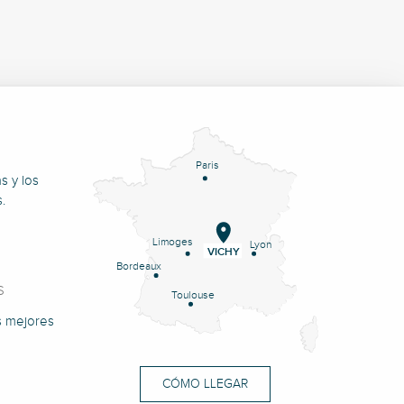
Paris
s y los
.
Limoges
Lyon
VICHY
Bordeaux
S
Toulouse
s mejores
CÓMO LLEGAR