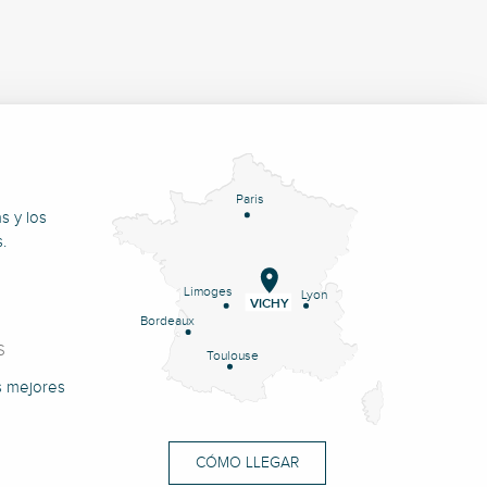
Paris
s y los
.
Limoges
Lyon
VICHY
Bordeaux
S
Toulouse
s mejores
CÓMO LLEGAR