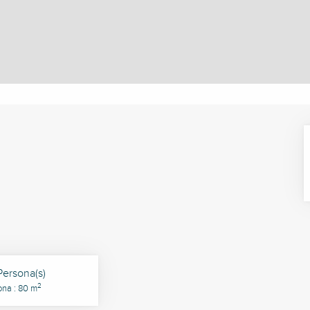
Persona(s)
2
ona : 80 m