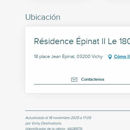
Ubicación
Résidence Épinat II Le 18
18 place Jean Épinat, 03200 Vichy
Cómo l
Contáctenos
Actualizado el 18 noviembre 2025 a 17:09
por Vichy Destinations
(Identificador de la oferta :
6428973
)