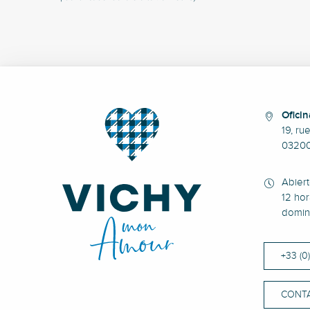
Oficin
19, ru
0320
Abier
12 hor
domin
+33 (0
CONT