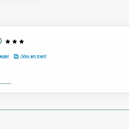
0
legar
¡Voy en tren!