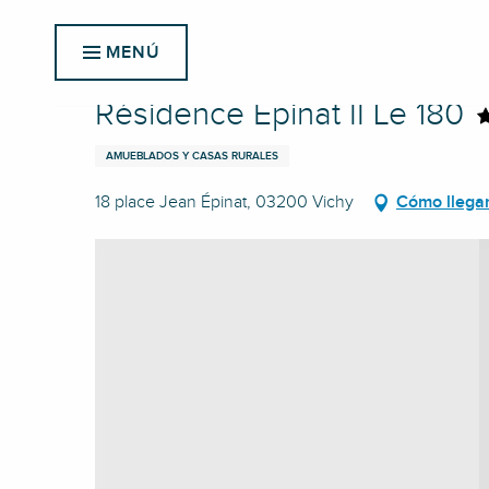
Aller
Inicio
Résidence Épinat II Le 180
au
MENÚ
contenu
principal
Résidence Épinat II Le 180
AMUEBLADOS Y CASAS RURALES
18 place Jean Épinat, 03200 Vichy
Cómo llega