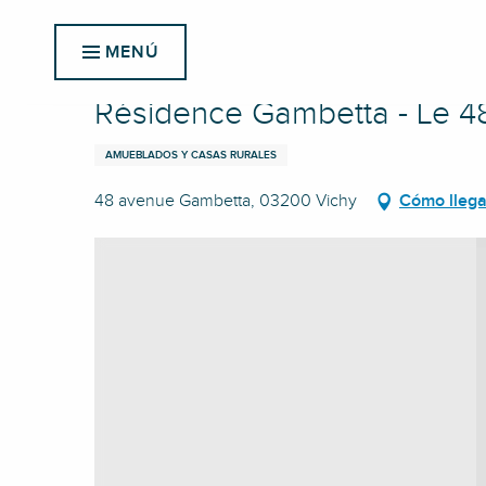
Aller
Inicio
Résidence Gambetta - Le 481
au
MENÚ
contenu
principal
Résidence Gambetta - Le 4
AMUEBLADOS Y CASAS RURALES
48 avenue Gambetta, 03200 Vichy
Cómo llega