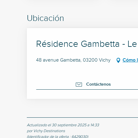
Ubicación
Résidence Gambetta - Le
48 avenue Gambetta, 03200 Vichy
Cómo l
Contáctenos
Actualizado el 30 septiembre 2025 a 14:33
por Vichy Destinations
(Identificador de la oferta :
6429030
)