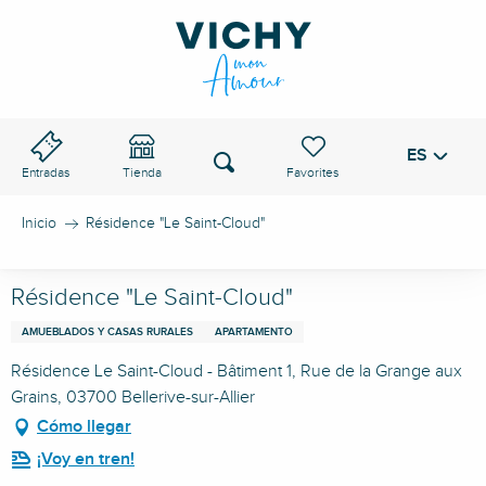
Aller
au
PASO DE VICHY
contenu
principal
ES
Voir les favoris
Buscar
Entradas
Tienda
Inicio
Résidence "Le Saint-Cloud"
Résidence "Le Saint-Cloud"
AMUEBLADOS Y CASAS RURALES
APARTAMENTO
Résidence Le Saint-Cloud - Bâtiment 1, Rue de la Grange aux
Grains, 03700 Bellerive-sur-Allier
Cómo llegar
¡Voy en tren!