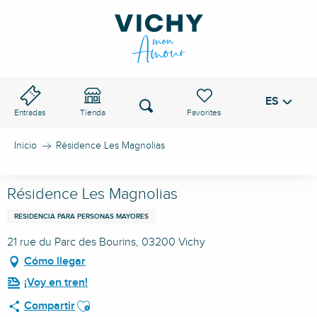
Aller
au
PASO DE VICHY
contenu
principal
ES
Voir les favoris
Buscar
Entradas
Tienda
Inicio
Résidence Les Magnolias
Résidence Les Magnolias
RESIDENCIA PARA PERSONAS MAYORES
21 rue du Parc des Bourins, 03200 Vichy
Cómo llegar
¡Voy en tren!
Ajouter aux favoris
Compartir