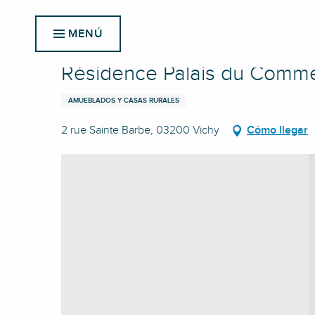
Aller
Inicio
Résidence Palais du Commerce
au
MENÚ
contenu
principal
Résidence Palais du Comm
AMUEBLADOS Y CASAS RURALES
2 rue Sainte Barbe, 03200 Vichy
Cómo llegar