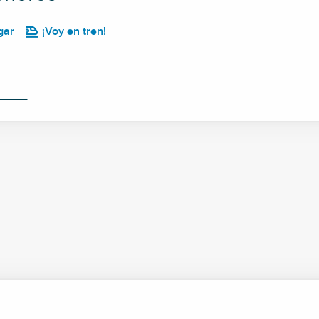
gar
¡Voy en tren!