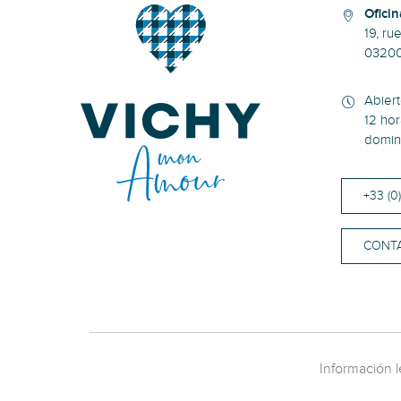
Oficin
19, ru
0320
Abier
12 hor
domin
+33 (0
CONT
Información l