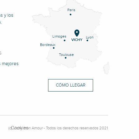
Paris
s y los
.
Limoges
Lyon
VICHY
Bordeaux
S
Toulouse
s mejores
CÓMO LLEGAR
Cookies
(c) Vichy mon Amour - Todos los derechos reservados 2021