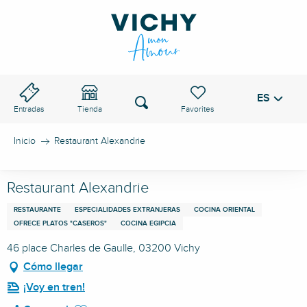
Aller
au
PASO DE VICHY
contenu
principal
ES
Voir les favoris
Buscar
Entradas
Tienda
Inicio
Restaurant Alexandrie
Restaurant Alexandrie
RESTAURANTE
ESPECIALIDADES EXTRANJERAS
COCINA ORIENTAL
OFRECE PLATOS "CASEROS"
COCINA EGIPCIA
46 place Charles de Gaulle, 03200 Vichy
Cómo llegar
¡Voy en tren!
Ajouter aux favoris