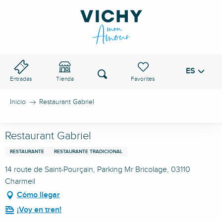
Aller
au
PASO DE VICHY
contenu
principal
ES
Voir les favoris
Buscar
Entradas
Tienda
Inicio
Restaurant Gabriel
Restaurant Gabriel
RESTAURANTE
RESTAURANTE TRADICIONAL
14 route de Saint-Pourçain, Parking Mr Bricolage, 03110
Charmeil
Cómo llegar
¡Voy en tren!