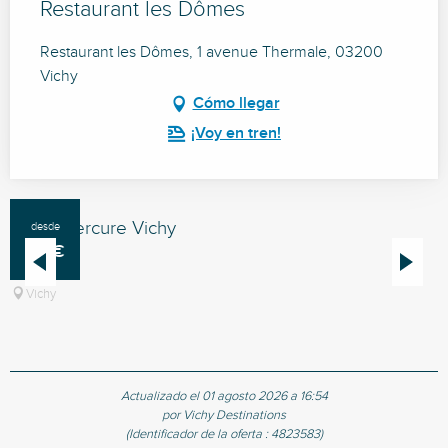
Restaurant les Dômes
Restaurant les Dômes, 1 avenue Thermale, 03200
Vichy
Cómo llegar
¡Voy en tren!
Hôtel Mercure Vichy
desde
99
€
Vichy
Actualizado el 01 agosto 2026 a 16:54
por Vichy Destinations
(Identificador de la oferta :
4823583
)