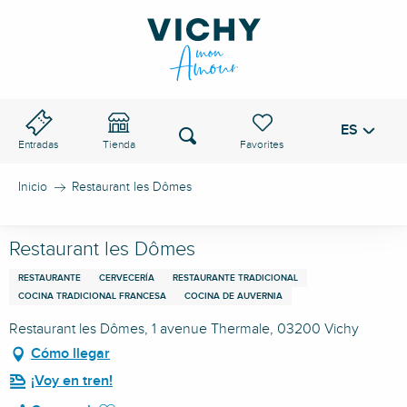
Aller
au
PASO DE VICHY
contenu
principal
ES
Voir les favoris
Buscar
Entradas
Tienda
Inicio
Restaurant les Dômes
Restaurant les Dômes
RESTAURANTE
CERVECERÍA
RESTAURANTE TRADICIONAL
COCINA TRADICIONAL FRANCESA
COCINA DE AUVERNIA
Restaurant les Dômes, 1 avenue Thermale, 03200 Vichy
Cómo llegar
¡Voy en tren!
Ajouter aux favoris