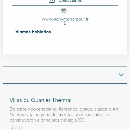
Contáctenos
www.vichymonamour.fr
Idiomas hablados
Idiomas hablados
Villas du Quartier Thermal
De estilo neoveneciano, flamenco, gótico, clásico o Art
Nouveau, la mayoría de las villas de estas calles se
construyeron a principios del siglo XX.
Vichy