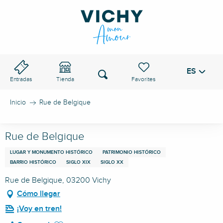
Aller
au
PASO DE VICHY
contenu
principal
ES
Voir les favoris
Buscar
Entradas
Tienda
Inicio
Rue de Belgique
Rue de Belgique
LUGAR Y MONUMENTO HISTÓRICO
PATRIMONIO HISTÓRICO
BARRIO HISTÓRICO
SIGLO XIX
SIGLO XX
Rue de Belgique, 03200 Vichy
Cómo llegar
¡Voy en tren!
Ajouter aux favoris