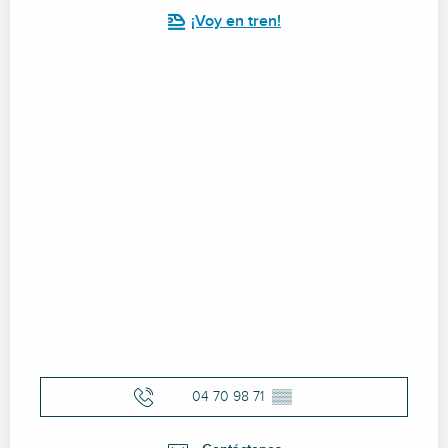
¡Voy en tren!
04 70 98 71
▒▒