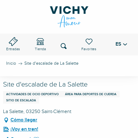
Aller
au
PASO DE VICHY
contenu
principal
ES
Voir les favoris
Buscar
Entradas
Tienda
Inicio
Site d'escalade de La Salette
Site d'escalade de La Salette
ACTIVIDADES DE OCIO DEPORTIVO
ÁREA PARA DEPORTES DE CUERDA
SITIO DE ESCALADA
La Salette, 03250 Saint-Clément
Cómo llegar
¡Voy en tren!
Ajouter aux favoris