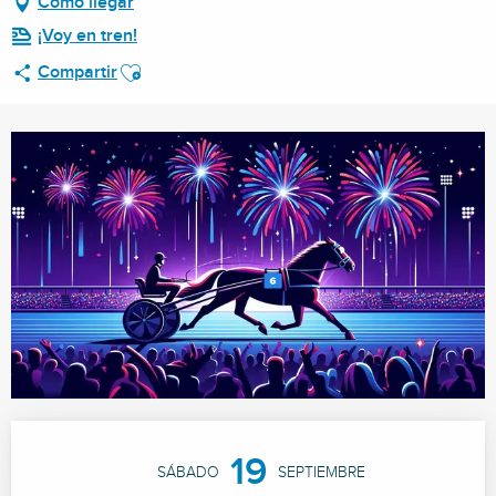
Cómo llegar
¡Voy en tren!
Ajouter aux favoris
Compartir
Horarios y datos de contacto
19
SÁBADO
SEPTIEMBRE