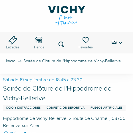
Aller
au
PASO DE VICHY
contenu
principal
ES
Voir les favoris
Buscar
Entradas
Tienda
Inicio
Soirée de Clôture de l'Hippodrome de Vichy-Bellerive
Sábado 19 septiembre de 18:45 a 23:30
Soirée de Clôture de l'Hippodrome de
Vichy-Bellerive
OCIO Y DISTRACCIONES
COMPETICIÓN DEPORTIVA
FUEGOS ARTIFICIALES
Hippodrome de Vichy-Bellerive, 2 route de Charmeil, 03700
Bellerive-sur-Allier