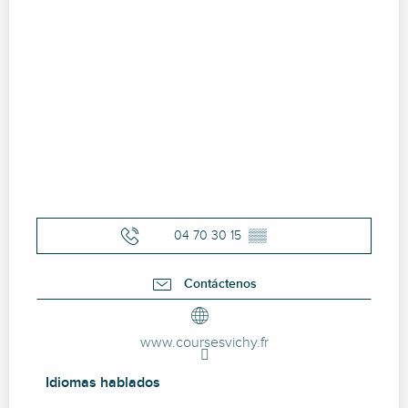
04 70 30 15
▒▒
Contáctenos
www.coursesvichy.fr
Idiomas hablados
Idiomas hablados