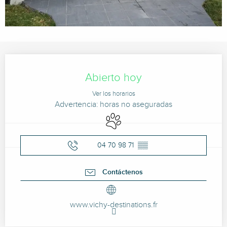
Horarios y datos de contacto
Abierto hoy
Ver los horarios
Advertencia: horas no aseguradas
Se aceptan animales
04 70 98 71
▒▒
Contáctenos
www.vichy-destinations.fr