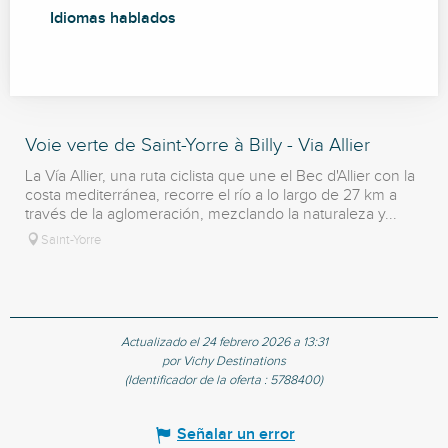
Idiomas hablados
Idiomas hablados
Voie verte de Saint-Yorre à Billy - Via Allier
La Vía Allier, una ruta ciclista que une el Bec d'Allier con la
costa mediterránea, recorre el río a lo largo de 27 km a
través de la aglomeración, mezclando la naturaleza y...
Saint-Yorre
Actualizado el 24 febrero 2026 a 13:31
por Vichy Destinations
(Identificador de la oferta :
5788400
)
Señalar un error