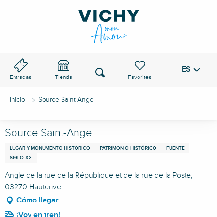
Aller
au
PASO DE VICHY
contenu
principal
ES
Voir les favoris
Buscar
Entradas
Tienda
Inicio
Source Saint-Ange
Source Saint-Ange
LUGAR Y MONUMENTO HISTÓRICO
PATRIMONIO HISTÓRICO
FUENTE
SIGLO XX
Angle de la rue de la République et de la rue de la Poste,
03270 Hauterive
Cómo llegar
¡Voy en tren!