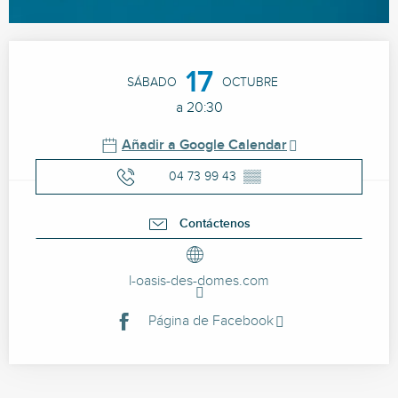
Horarios y datos de contacto
17
SÁBADO
OCTUBRE
a 20:30
Añadir a Google Calendar
04 73 99 43
▒▒
Contáctenos
l-oasis-des-domes.com
Página de Facebook