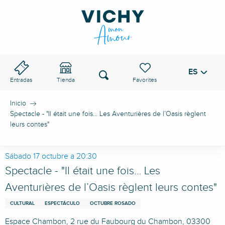
Aller
au
PASO DE VICHY
contenu
principal
ES
Voir les favoris
Buscar
Entradas
Tienda
Inicio
Spectacle - "Il était une fois… Les Aventurières de l’Oasis règlent
leurs contes"
Sábado 17 octubre a 20:30
Spectacle - "Il était une fois… Les
Aventurières de l’Oasis règlent leurs contes"
CULTURAL
ESPECTÁCULO
OCTUBRE ROSADO
Espace Chambon, 2 rue du Faubourg du Chambon, 03300