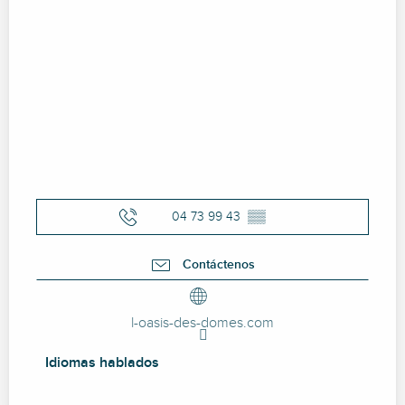
04 73 99 43
▒▒
Contáctenos
l-oasis-des-domes.com
Idiomas hablados
Idiomas hablados