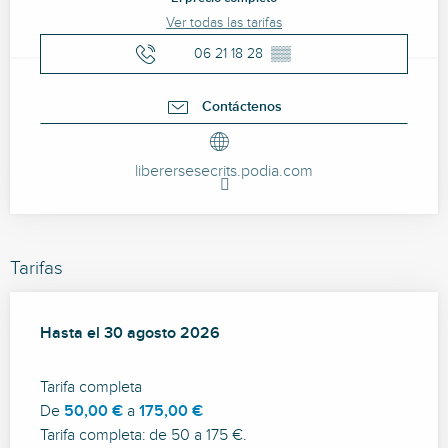
Ver todas las tarifas
06 21 18 28
▒▒
Contáctenos
liberersesecrits.podia.com
Tarifas
Desde
Hasta el
7 junio 2026
30 agosto 2026
hasta
30 agosto 2026
Tarifa completa
De
50,00 €
a
175,00 €
Tarifa completa: de 50 a 175 €.