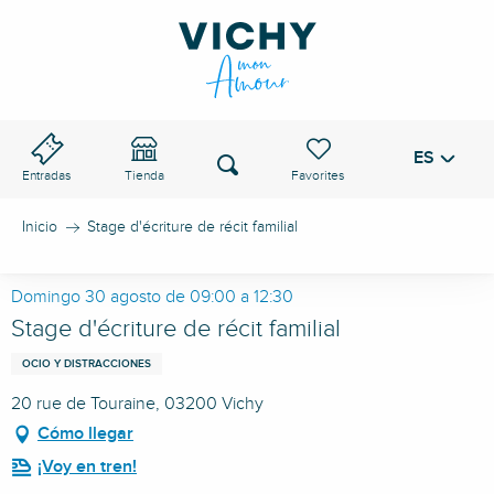
Aller
au
PASO DE VICHY
contenu
principal
ES
Voir les favoris
Buscar
Entradas
Tienda
Inicio
Stage d'écriture de récit familial
Domingo 30 agosto de 09:00 a 12:30
Stage d'écriture de récit familial
OCIO Y DISTRACCIONES
20 rue de Touraine, 03200 Vichy
Cómo llegar
¡Voy en tren!