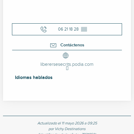
06 21 18 28
▒▒
Contáctenos
liberersesecrits.podia.com
Idiomas hablados
Idiomas hablados
Actualizado el 11 mayo 2026 a 09:25
por Vichy Destinations