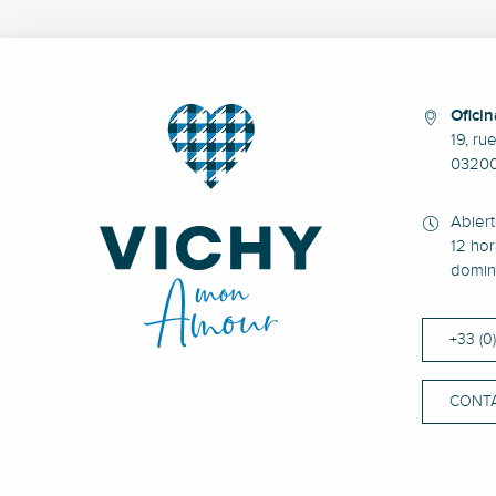
Oficin
19, ru
0320
Abier
12 hor
domin
+33 (0
CONT