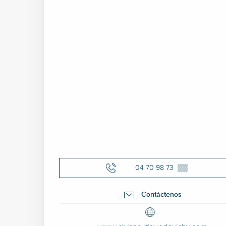
04 70 98 73
▒▒
Contáctenos