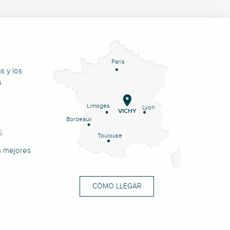
Paris
s y los
.
Limoges
Lyon
VICHY
Bordeaux
S
Toulouse
s mejores
CÓMO LLEGAR