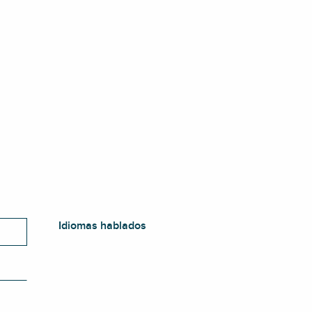
Idiomas hablados
Idiomas hablados