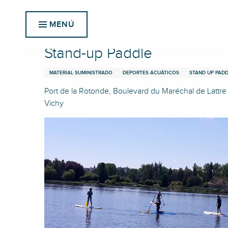
Aller
Inicio
Stand-up Paddle
au
MENÚ
contenu
principal
Stand-up Paddle
MATERIAL SUMINISTRADO
DEPORTES ACUÁTICOS
STAND UP PAD
Port de la Rotonde, Boulevard du Maréchal de Lattr
Vichy