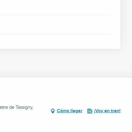
ttre de Tassigny,
Cómo llegar
¡Voy en tren!