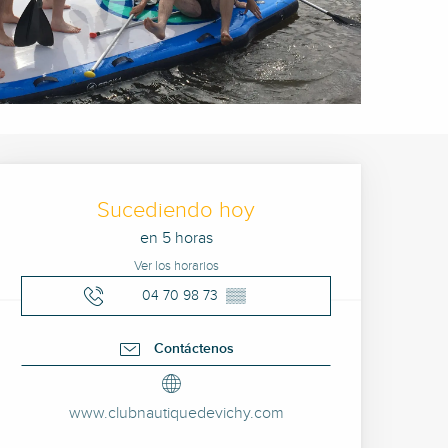
Horarios y datos de cont
Sucediendo hoy
en 5 horas
Ver los horarios
04 70 98 73
▒▒
Contáctenos
www.clubnautiquedevichy.com