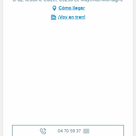
Cómo llegar
¡Voy en tren!
04 70 59 37
▒▒