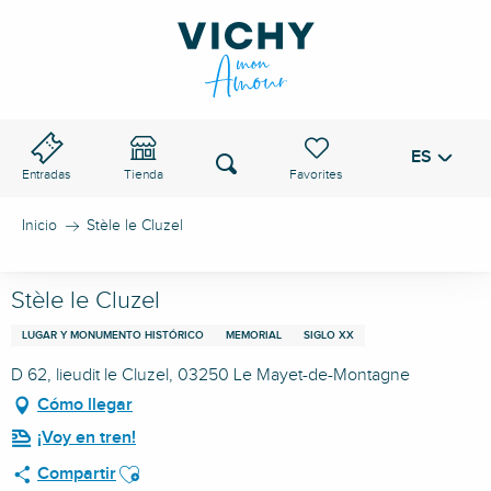
Aller
au
PASO DE VICHY
contenu
principal
ES
Voir les favoris
Buscar
Entradas
Tienda
Inicio
Stèle le Cluzel
Stèle le Cluzel
LUGAR Y MONUMENTO HISTÓRICO
MEMORIAL
SIGLO XX
D 62, lieudit le Cluzel, 03250 Le Mayet-de-Montagne
Cómo llegar
¡Voy en tren!
Ajouter aux favoris
Compartir