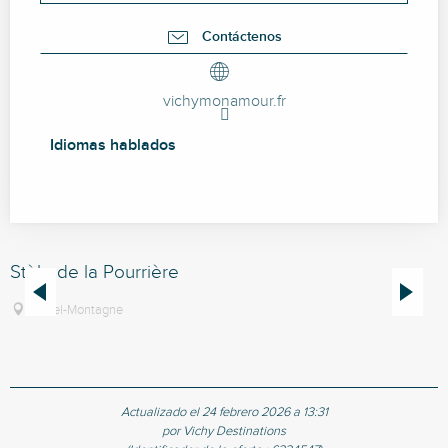
Contáctenos
vichymonamour.fr
Idiomas hablados
Idiomas hablados
Stèle de la Pourrière
S
Châtel-Montagne
Actualizado el 24 febrero 2026 a 13:31
por Vichy Destinations