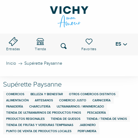
Aller
au
PASO DE VICHY
contenu
principal
ES
Voir les favoris
Buscar
Entradas
Tienda
Inicio
Supérette Paysanne
Supérette Paysanne
COMERCIOS
BELLEZA Y BIENESTAR
OTROS COMERCIOS DISTINTOS
ALIMENTACIÓN
ARTESANOS
COMERCIO JUSTO
CARNICERÍA
PANADERÍA
CHARCUTERÍA
ULTRAMARINOS / MINIMERCADO
TIENDA DE ULTRAMARINOS DE PRODUCTOS FINOS
PESCADERÍA
PRODUCTOS REGIONALES
TIENDA DE QUESOS
TIENDA / TIENDA DE VINOS
TIENDA DE FRUTAS Y VERDURAS TEMPRANAS
JABONERO
PUNTO DE VENTA DE PRODUCTOS LOCALES
PERFUMERÍA