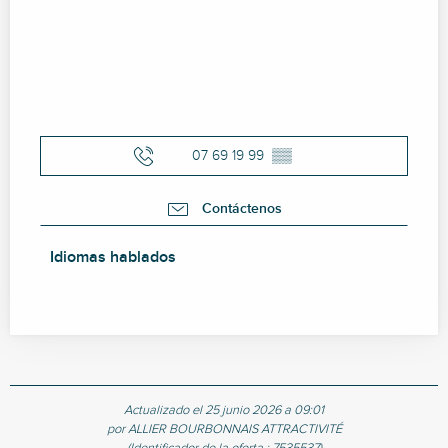
07 69 19 99
▒▒
Contáctenos
Idiomas hablados
Idiomas hablados
Actualizado el 25 junio 2026 a 09:01
por ALLIER BOURBONNAIS ATTRACTIVITÉ