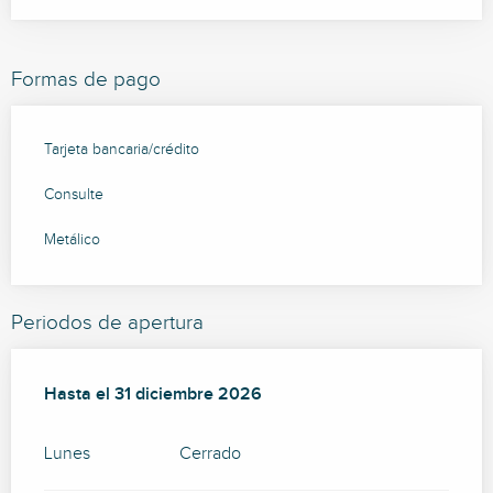
Formas de pago
Tarjeta bancaria/crédito
Consulte
Metálico
Periodos de apertura
Del
Hasta el
6 enero 2026
31 diciembre 2026
al
31 diciembre 2026
Lunes
Cerrado